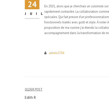
24
En 2021, alors que je cherchais un cuisiniste sur
rapidement contactée. La collaboration commen
JUIL
spéciales. Qui fait preuve d’un professionnalis
fonctionnels traités avec goût et style. À noter
proposition de ma cuisine j’ai étendu la collab
accompagnement dans la transformation de mon
admin2256
Navigation
OLDER POST
de
Edith R
l’article