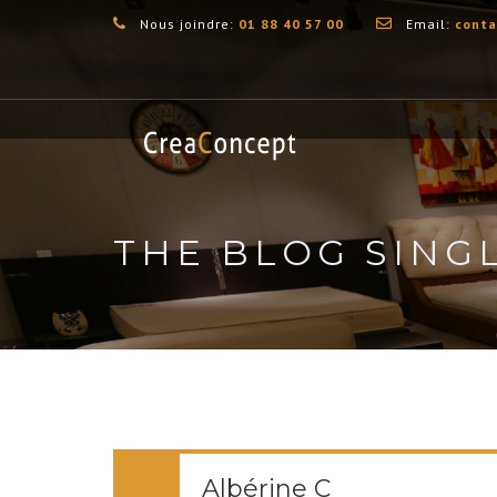
Nous joindre:
01 88 40 57 00
Email:
conta
THE BLOG SING
Albérine C